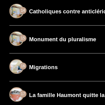
Catholiques contre anticlér
14
Monument du pluralisme
15
Migrations
16
La famille Haumont quitte l
17