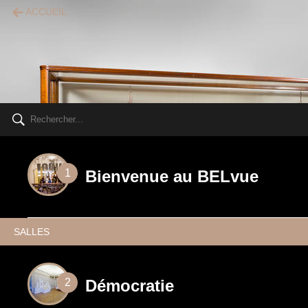
/itinerary/265079
ACCUEIL
Bienvenue au BELvue
1
SALLES
Démocratie
2