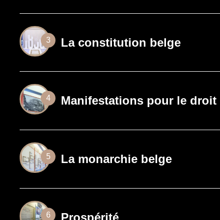
La constitution belge
3
Manifestations pour le droit
4
La monarchie belge
5
Prospérité
6