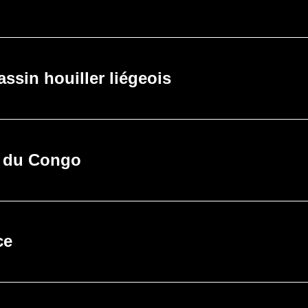
assin houiller liégeois
c du Congo
ce