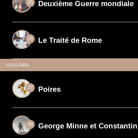
Deuxième Guerre mondiale
25
Le Traité de Rome
26
COULOIRS
Poires
27
George Minne et Constantin
28